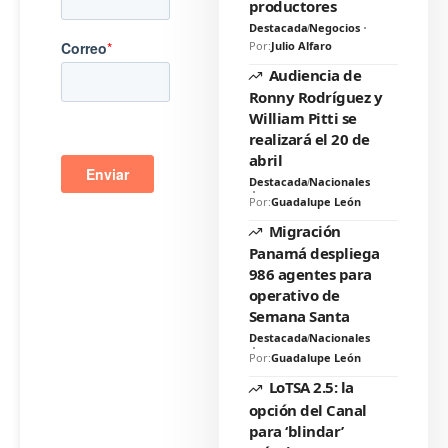
productores
Destacada
Negocios
Por:
Julio Alfaro
Audiencia de
Ronny Rodríguez y
William Pitti se
realizará el 20 de
abril
Destacada
Nacionales
Por:
Guadalupe León
Migración
Panamá despliega
986 agentes para
operativo de
Semana Santa
Destacada
Nacionales
Por:
Guadalupe León
LoTSA 2.5: la
opción del Canal
para ‘blindar’