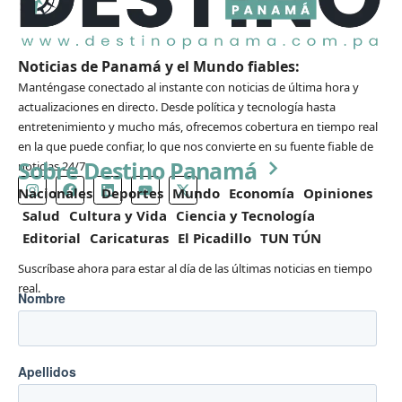
Noticias de Panamá y el Mundo fiables:
Manténgase conectado al instante con noticias de última hora y
actualizaciones en directo. Desde política y tecnología hasta
entretenimiento y mucho más, ofrecemos cobertura en tiempo real
en la que puede confiar, lo que nos convierte en su fuente fiable de
Sobre Destino Panamá
noticias 24/7.
Nacionales
Deportes
Mundo
Economía
Opiniones
Salud
Cultura y Vida
Ciencia y Tecnología
Editorial
Caricaturas
El Picadillo
TUN TÚN
Suscríbase ahora para estar al día de las últimas noticias en tiempo
real.