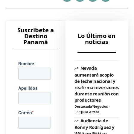
Suscríbete a
Lo Último en
Destino
noticias
Panamá
Nevada
aumentará acopio
de leche nacional y
reafirma inversiones
durante reunión con
productores
Destacada
Negocios
Por:
Julio Alfaro
Audiencia de
Ronny Rodríguez y
William Pitti se