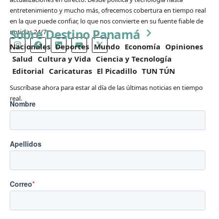
entretenimiento y mucho más, ofrecemos cobertura en tiempo real
en la que puede confiar, lo que nos convierte en su fuente fiable de
Sobre Destino Panamá
noticias 24/7.
Nacionales
Deportes
Mundo
Economía
Opiniones
Salud
Cultura y Vida
Ciencia y Tecnología
Editorial
Caricaturas
El Picadillo
TUN TÚN
Suscríbase ahora para estar al día de las últimas noticias en tiempo
real.