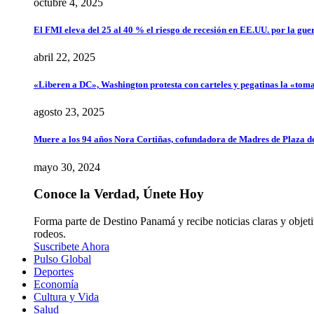
octubre 4, 2025
El FMI eleva del 25 al 40 % el riesgo de recesión en EE.UU. por la gue
abril 22, 2025
«Liberen a DC», Washington protesta con carteles y pegatinas la «tom
agosto 23, 2025
Muere a los 94 años Nora Cortiñas, cofundadora de Madres de Plaza 
mayo 30, 2024
Conoce la Verdad, Únete Hoy
Forma parte de Destino Panamá y recibe noticias claras y objet
rodeos.
Suscribete Ahora
Pulso Global
Deportes
Economía
Cultura y Vida
Salud