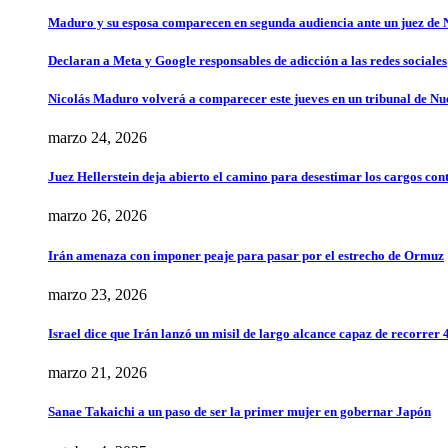
Maduro y su esposa comparecen en segunda audiencia ante un juez de
Declaran a Meta y Google responsables de adicción a las redes sociales
Nicolás Maduro volverá a comparecer este jueves en un tribunal de N
marzo 24, 2026
Juez Hellerstein deja abierto el camino para desestimar los cargos co
marzo 26, 2026
Irán amenaza con imponer peaje para pasar por el estrecho de Ormuz
marzo 23, 2026
Israel dice que Irán lanzó un misil de largo alcance capaz de recorrer 
marzo 21, 2026
Sanae Takaichi a un paso de ser la primer mujer en gobernar Japón