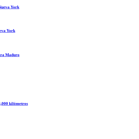
 Nueva York
ueva York
ntra Maduro
4,000 kilómetros