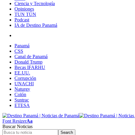
Ciencia y Tecnología
Opiniones
TUN TÚN
Podcast
IA de Destino Panamá
Panamá
CSS
Canal de Panamá
Donald Trump
Becas IFARHU
EE.UU.
Corrupción
UNACHI
Naturgy
Colón
Suntrac
ETESA
Font Resizer
Aa
Buscar Noticias