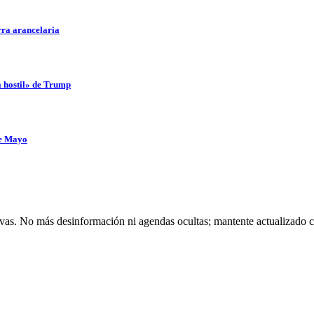
rra arancelaria
a hostil» de Trump
de Mayo
ivas. No más desinformación ni agendas ocultas; mantente actualizado c