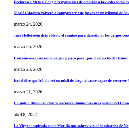
Declaran a Meta y Google responsables de adicción a las redes sociales
Nicolás Maduro volverá a comparecer este jueves en un tribunal de N
marzo 24, 2026
Juez Hellerstein deja abierto el camino para desestimar los cargos co
marzo 26, 2026
Irán amenaza con imponer peaje para pasar por el estrecho de Ormuz
marzo 23, 2026
Israel dice que Irán lanzó un misil de largo alcance capaz de recorrer 
marzo 21, 2026
UE pide a Rusia escuchar a Naciones Unidas tras su expulsión del Co
abril 8, 2022
La Virgen inspirada en un Murillo que sobrevivió al bombardeo de Na