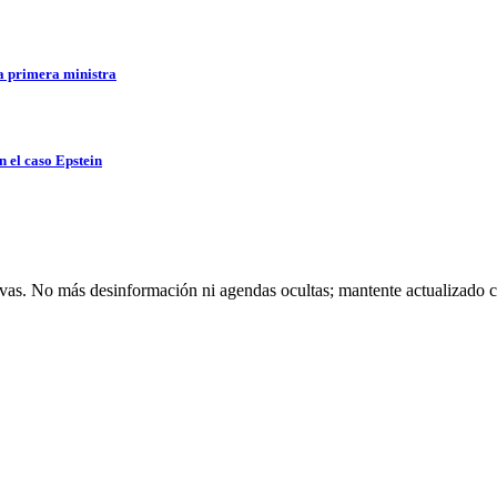
la primera ministra
n el caso Epstein
ivas. No más desinformación ni agendas ocultas; mantente actualizado c