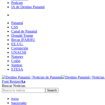
Podcast
IA de Destino Panamá
Panamá
CSS
Canal de Panamá
Donald Trump
Becas IFARHU
EE.UU.
Corrupción
UNACHI
Naturgy
Colón
Suntrac
ETESA
Font Resizer
Aa
Buscar Noticias
Inicio
Nacionales