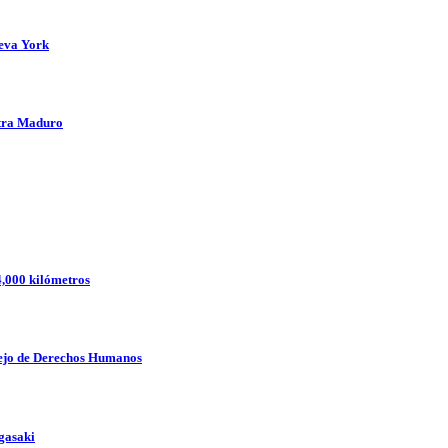
ueva York
ntra Maduro
4,000 kilómetros
nsejo de Derechos Humanos
gasaki