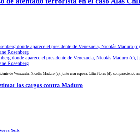
 de atentado terrorista en el caso Alas Chi
senberg donde aparece el presidente de Venezuela, Nicolás Maduro (c), j
 Jane Rosenberg
sidente de Venezuela, Nicolás Maduro (c), junto a su esposa, Cilia Flores (d), compareciendo an
estimar los cargos contra Maduro
 Nueva York