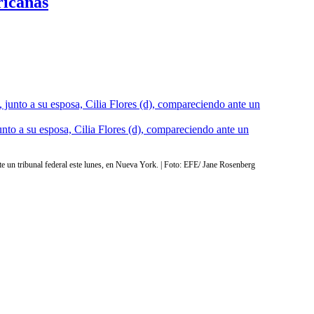
ricanas
unto a su esposa, Cilia Flores (d), compareciendo ante un
te un tribunal federal este lunes, en Nueva York. | Foto: EFE/ Jane Rosenberg