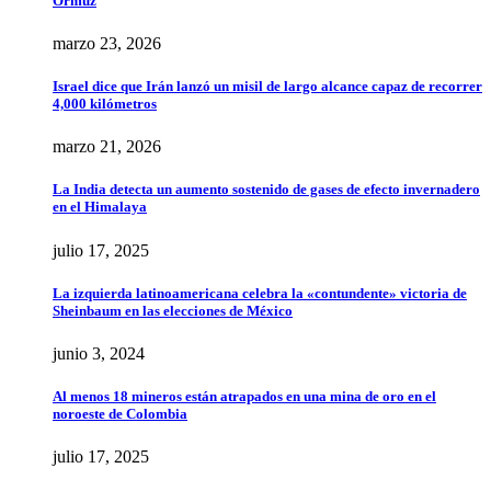
Ormuz
marzo 23, 2026
Israel dice que Irán lanzó un misil de largo alcance capaz de recorrer
4,000 kilómetros
marzo 21, 2026
La India detecta un aumento sostenido de gases de efecto invernadero
en el Himalaya
julio 17, 2025
La izquierda latinoamericana celebra la «contundente» victoria de
Sheinbaum en las elecciones de México
junio 3, 2024
Al menos 18 mineros están atrapados en una mina de oro en el
noroeste de Colombia
julio 17, 2025